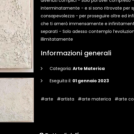
divenuti complici - Solo poi aver compreso 
interminatamente - e si sono ritrovate per 
consapevolezza - per proseguire oltre ed inf
che ti amerò immensamente e infinitamente
separati - Solo adesso contemplo l’evoluzi
illimitatamente
Informazioni generali
Categoria:
Arte Materica
Eseguita il:
01 gennaio 2023
#arte
#artista
#arte materica
#arte c