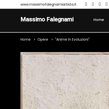
www.massimofalegnamiartista.it
Massimo Falegnami
Home
Home
Opere
"Anime In Evoluzioni"