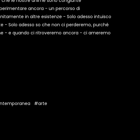
- che le nostre anime sono congiunte
sperimentare ancora - un percorso di
initamente in altre esistenze - Solo adesso intuisco
 - Solo adesso so che non ci perderemo, purché
one - e quando ci ritroveremo ancora - ci ameremo
ontemporanea
#arte