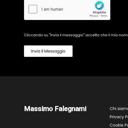
Cliccando su "Invia il messaggio" accetto che il mio nome
Invia Il Messaggio
Massimo Falegnami
Chi siam
Privacy P
Cookie Po