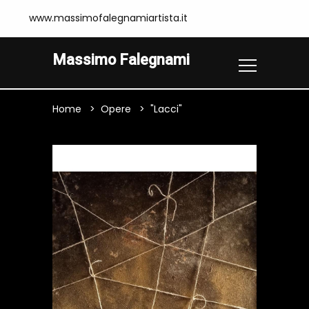
www.massimofalegnamiartista.it
Massimo Falegnami
Home
Opere
"Lacci"