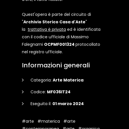
Quest'opera è parte del circuito di
"
Archivio Storico Casa d'Aste
"
la
trattativa è privata
ed è identificata
con il codice ufficiale di Massimo
Falegnami
OCPMF001324
protocollato
nel registro ufficiale.
Informazioni generali
Categoria:
Arte Materica
Codice:
MF036IT24
Eseguita il:
01 marzo 2024
#arte
#materica
#arte
#contemporanea
#arte
#organica